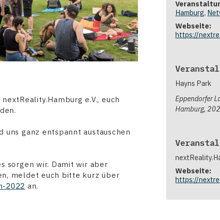
Veranstaltu
Hamburg
,
Net
Webseite:
https://nextr
Veranstal
Hayns Park
Eppendorfer 
 nextReality.Hamburg e.V., euch
Hamburg
,
20
den.
und uns ganz entspannt austauschen
Veranstal
nextReality.
es sorgen wir. Damit wir aber
Webseite:
en, meldet euch bitte kurz über
https://nextr
n-2022
an.