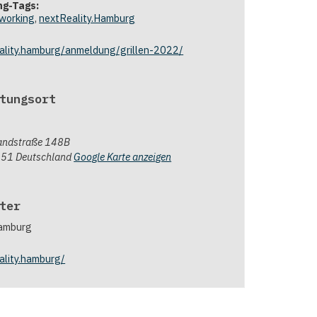
ng-Tags:
working
,
nextReality.Hamburg
eality.hamburg/anmeldung/grillen-2022/
tungsort
Landstraße 148B
251
Deutschland
Google Karte anzeigen
ter
Hamburg
eality.hamburg/