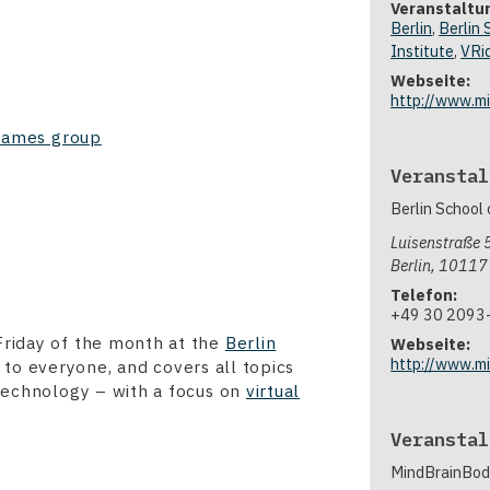
Veranstaltu
Berlin
,
Berlin 
Institute
,
VRi
Webseite:
http://www.mi
 Games group
Veranstal
Berlin School 
Luisenstraße 
Berlin
,
10117
Telefon:
+49 30 2093
Friday of the month at the
Berlin
Webseite:
http://www.mi
n to everyone, and covers all topics
 technology – with a focus on
virtual
Veranstal
MindBrainBody