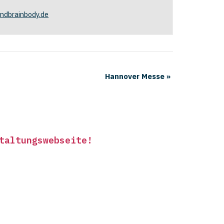
ndbrainbody.de
Hannover Messe
»
taltungswebseite
!