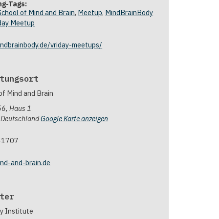
ng-Tags:
School of Mind and Brain
,
Meetup
,
MindBrainBody
day Meetup
ndbrainbody.de/vriday-meetups/
tungsort
of Mind and Brain
56, Haus 1
Deutschland
Google Karte anzeigen
-1707
nd-and-brain.de
ter
 Institute