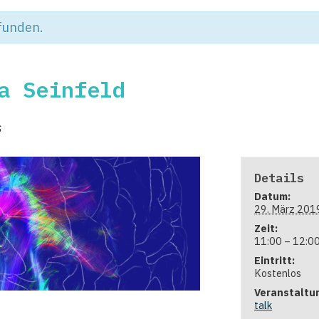
efunden.
a Seinfeld
s
Details
Datum:
29. März 201
Zeit:
11:00 – 12:0
Eintritt:
Kostenlos
Veranstaltu
talk