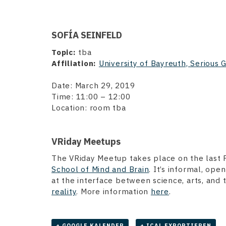
SOFÍA SEINFELD
Topic:
tba
Affiliation:
University of Bayreuth, Serious
Date: March 29, 2019
Time: 11:00 – 12:00
Location: room tba
VRiday Meetups
The VRiday Meetup takes place on the last 
School of Mind and Brain
. It’s informal, ope
at the interface between science, arts, and
reality
. More information
here
.
+ GOOGLE KALENDER
+ ICAL EXPORTIEREN