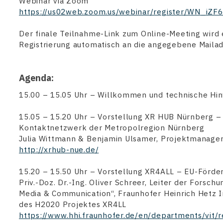
Webinar via Zoom
https://us02web.zoom.us/webinar/register/WN_i
Der finale Teilnahme-Link zum Online-Meeting wird 
Registrierung automatisch an die angegebene Mailad
Agenda:
15.00 – 15.05 Uhr – Willkommen und technische Hi
15.05 – 15.20 Uhr – Vorstellung XR HUB Nürnberg –
Kontaktnetzwerk der Metropolregion Nürnberg
Julia Wittmann & Benjamin Ulsamer, Projektmanage
http://xrhub-nue.de/
15.20 – 15.50 Uhr – Vorstellung XR4ALL – EU-Förd
Priv.-Doz. Dr.-Ing. Oliver Schreer, Leiter der Forsc
Media & Communication“, Fraunhofer Heinrich Hetz In
des H2020 Projektes XR4LL
https://www.hhi.fraunhofer.de/en/departments/vit/r