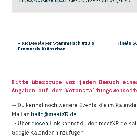
https://www.meetup.com/de-DE/VR-AR-Nurnberg-EMN
«
XR Developer Stammtisch #13 x
Finale 
Bremersiv Kränzchen
Bitte überprüfe vor jedem Besuch eine
Angaben auf der Veranstaltungswebseit
➝ Du kennst noch weitere Events, die im Kalende
Mail an
hello@meetXR.de
➝ Über
diesen Link
kannst du den meetXR.de Kal
Google Kalender hinzufügen