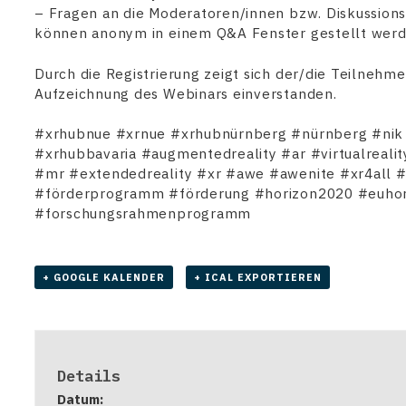
– Fragen an die Moderatoren/innen bzw. Diskussion
können anonym in einem Q&A Fenster gestellt werd
Durch die Registrierung zeigt sich der/die Teilnehme
Aufzeichnung des Webinars einverstanden.
#xrhubnue #xrnue #xrhubnürnberg #nürnberg #nik
#xrhubbavaria #augmentedreality #ar #virtualrealit
#mr #extendedreality #xr #awe #awenite #xr4all
#förderprogramm #förderung #horizon2020 #euho
#forschungsrahmenprogramm
+ GOOGLE KALENDER
+ ICAL EXPORTIEREN
Details
Datum: